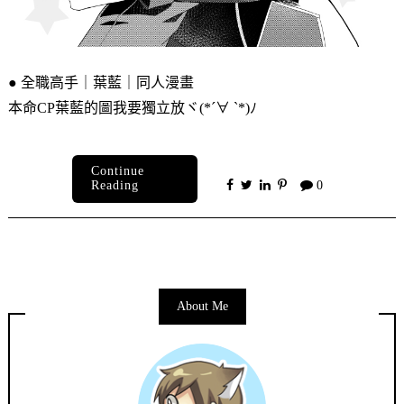
● 全職高手｜葉藍｜同人漫畫
本命CP葉藍的圖我要獨立放ヾ(*´∀ ˋ*)ﾉ
Continue
Reading
0
About Me