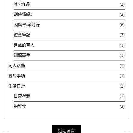
其它作品
(2)
劍俠情緣3
(2)
因與聿/案簿錄
(6)
盜墓筆記
(3)
進擊的巨人
(1)
馴龍高手
(1)
同人活動
(1)
宣導事項
(1)
生活日常
(2)
日常塗鴉
(1)
狗鮮食
(2)
近期留言