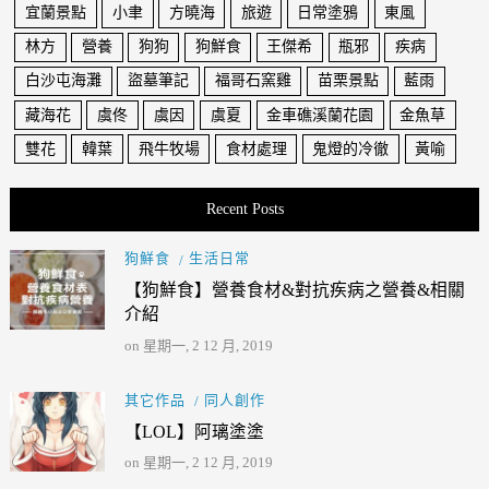
宜蘭景點
小聿
方曉海
旅遊
日常塗鴉
東風
林方
營養
狗狗
狗鮮食
王傑希
瓶邪
疾病
白沙屯海灘
盜墓筆記
福哥石窯雞
苗栗景點
藍雨
藏海花
虞佟
虞因
虞夏
金車礁溪蘭花園
金魚草
雙花
韓葉
飛牛牧場
食材處理
鬼燈的冷徹
黃喻
Recent Posts
狗鮮食
生活日常
【狗鮮食】營養食材&對抗疾病之營養&相關
介紹
on
星期一, 2 12 月, 2019
其它作品
同人創作
【LOL】阿璃塗塗
on
星期一, 2 12 月, 2019