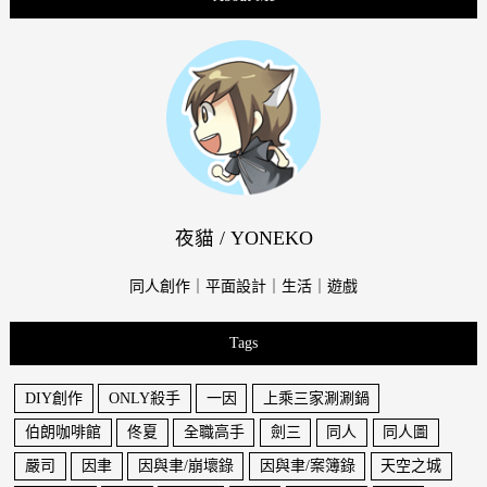
夜貓 / YONEKO
同人創作｜平面設計｜生活｜遊戲
Tags
DIY創作
ONLY殺手
一因
上乘三家涮涮鍋
伯朗咖啡館
佟夏
全職高手
劍三
同人
同人圖
嚴司
因聿
因與聿/崩壞錄
因與聿/案簿錄
天空之城