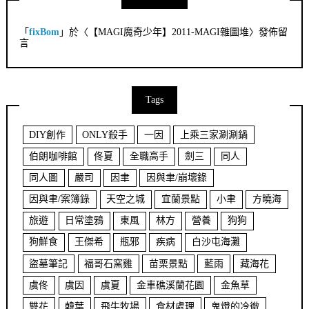
「
fixBom
」於〈
【MAGI魔奇少年】2011-MAGI雜圖堆
〉發佈留
言
Tags
DIY創作
ONLY殺手
一因
上乘三家涮涮鍋
伯朗咖啡館
佟夏
全職高手
劍三
同人
同人圖
嚴司
因聿
因與聿/崩壞錄
因與聿/案簿錄
天空之城
宜蘭景點
小聿
方曉海
旅遊
日常塗鴉
東風
林方
營養
狗狗
狗鮮食
王傑希
瓶邪
疾病
白沙屯海灘
盜墓筆記
福哥石窯雞
苗栗景點
藍雨
藏海花
虞佟
虞因
虞夏
金車礁溪蘭花園
金魚草
雙花
韓葉
飛牛牧場
食材處理
鬼燈的冷徹