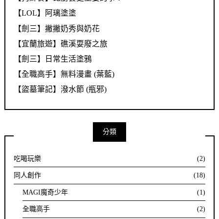
【LOL】阿璃塗塗
【劍三】撇撇奶秀與奶花
【宜蘭旅遊】礁溪耍廢之旅
【劍三】日常生活塗鴉
【全職高手】無料漫畫 (葉藍)
【盜墓筆記】潑水節 (瓶邪)
分類
吃喝玩樂
(2)
同人創作
(18)
MAGI魔奇少年
(1)
全職高手
(2)